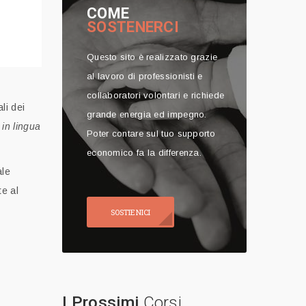
COME
SOSTENERCI
Questo sito è realizzato grazie
al lavoro di professionisti e
collaboratori volontari e richiede
li dei
grande energia ed impegno.
o in lingua
Poter contare sul tuo supporto
economico fa la differenza.
ale
te al
SOSTIENICI
I Prossimi
Corsi