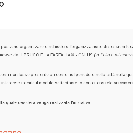
O
i possono organizzare o richiedere l'organizzazione di sessioni loca
e promosse da IL BRUCO E LA FARFALLA® - ONLUS
(in Italia e all'ester
corsi non fosse presente un corso nel periodo o nella città nella qu
interesse tramite il modulo sottostante, o contattarci telefonicamen
lla quale desidera venga realizzata l'iniziativa.