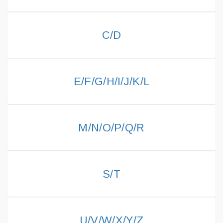
C/D
E/F/G/H/I/J/K/L
M/N/O/P/Q/R
S/T
U/V/W/X/Y/Z