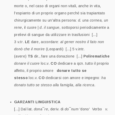
morte o, nel caso di organi non vitali, anche in vita,
l'espianto di un proprio organo perché sia trapiantato
chirurgicamente su un'altra persona:
d. una cornea, un
rene
, il cuore |
d. il sangue
, sottoporsi periodicamente a
prelievi di sangue da utilizzare in trasfusioni [...]
3
v.tr
.
LE
dare, accordare:
al gener nostro il fato non
donò che il morire
(Leopardi) [...] 5 v.intr.
(avere)
TS
dir., fare una donazione [...]
Polirematiche
donare il cuore
loc.v.
CO
dedicare a qcn. tutto il proprio
affetto, il proprio amore
donare tutto se
stesso
loc.v.
CO
dedicarsi con amore e impegno:
ha
donato tutto se stesso alla famiglia, alla ricerca
.
GARZANTI LINGUISTICA
[...] Dal lat.
dona¯re
, deriv. di
do¯num
'dono' Verbo
v.