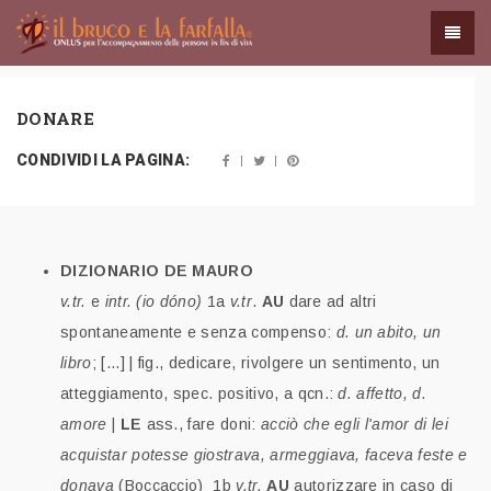
DONARE
CONDIVIDI LA PAGINA:
DIZIONARIO DE MAURO
v.tr.
e
intr. (io dóno)
1a
v.tr
.
AU
dare ad altri
spontaneamente e senza compenso:
d. un abito, un
libro
; [...] | fig., dedicare, rivolgere un sentimento, un
atteggiamento, spec. positivo, a qcn.:
d. affetto, d.
amore
|
LE
ass., fare doni:
acciò che egli l'amor di lei
acquistar potesse giostrava, armeggiava, faceva feste e
donava
(Boccaccio) 1b
v.tr.
AU
autorizzare in caso di